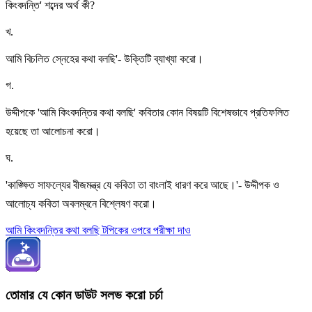
কিংবদন্তি' শব্দের অর্থ কী?
খ
.
আমি বিচলিত স্নেহের কথা বলছি'- উক্তিটি ব্যাখ্যা করো।
গ
.
উদ্দীপকে 'আমি কিংবদন্তির কথা বলছি' কবিতার কোন বিষয়টি বিশেষভাবে প্রতিফলিত
হয়েছে তা আলোচনা করো।
ঘ
.
'কাঙ্ক্ষিত সাফল্যের বীজমন্ত্র যে কবিতা তা বাংলাই ধারণ করে আছে।'- উদ্দীপক ও
আলোচ্য কবিতা অবলম্বনে বিশ্লেষণ করো।
আমি কিংবদন্তির কথা বলছি টপিকের ওপরে পরীক্ষা দাও
তোমার যে কোন ডাউট সলভ করো চর্চা