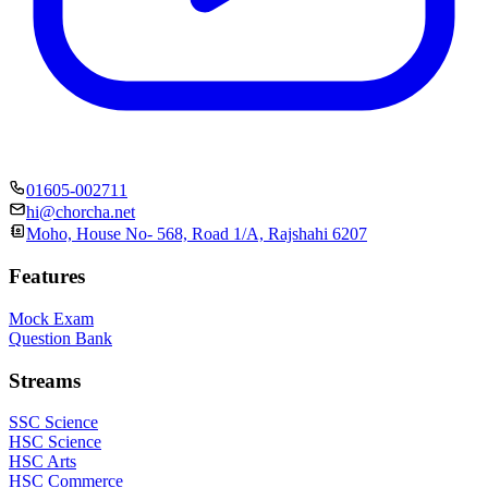
01605-002711
hi@chorcha.net
Moho, House No- 568, Road 1/A, Rajshahi 6207
Features
Mock Exam
Question Bank
Streams
SSC Science
HSC Science
HSC Arts
HSC Commerce