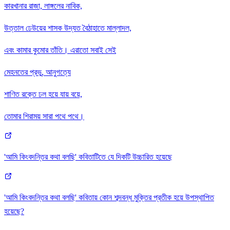
কারখানার রাজা, লাঙ্গলের নাবিক,
উত্তাল ঢেউয়ের শাসক উদ্যত বৈঠাহাতে মাল্লাদল,
এবং কামার কুমোর তাঁতি। এরাতো সবাই সেই
মেহনতের প্রভু, আনুগত্যে
শাণিত রক্তে ঢল হয়ে যায় বয়ে,
তোমার শিরাময় সারা পথে পথে।
'আমি কিংবদন্তির কথা বলছি' কবিতাটিতে যে দিকটি উচ্চারিত হয়েছে
'আমি কিংবদন্তির কথা বলছি' কবিতায় কোন শব্দবন্ধ মুক্তির প্রতীক হয়ে উপস্থাপিত
হয়েছে?