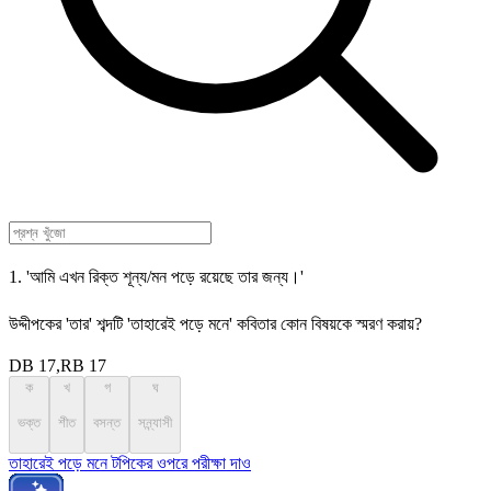
1. 'আমি এখন রিক্ত শূন্য/মন পড়ে রয়েছে তার জন্য।'
উদ্দীপকের 'তার' শব্দটি 'তাহারেই পড়ে মনে' কবিতার কোন বিষয়কে স্মরণ করায়?
DB 17,RB 17
ক
খ
গ
ঘ
ভক্ত
শীত
বসন্ত
সন্ন্যাসী
তাহারেই পড়ে মনে টপিকের ওপরে পরীক্ষা দাও