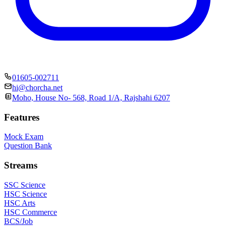
01605-002711
hi@chorcha.net
Moho, House No- 568, Road 1/A, Rajshahi 6207
Features
Mock Exam
Question Bank
Streams
SSC Science
HSC Science
HSC Arts
HSC Commerce
BCS/Job