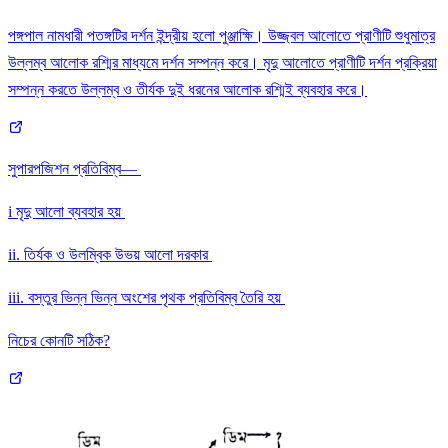
পঙ্গপাল নামধারী পতঙ্গটির দর্শন ইন্দ্রীয় হলো পুঞ্জাক্ষি। উজ্জ্বল আলোতে প্রাণীটি শুধুমাত্র
উল্লম্ব আলোক রশ্মির মাধ্যমে দর্শন সম্পন্ন করে। মৃদু আলোতে প্রাণীটি দর্শন প্রক্রিয়া
সম্পন্ন করতে উল্লম্ব ও তীর্যক দুই ধরনের আলোক রশ্মিই ব্যবহার করে।
সুপারপজিশন প্রতিবিম্ব—
i মৃদু আলো ব্যবহার হয়
ii. তির্যক ও উলম্বিক উভয় আলো দরকার
iii. বস্তুর ভিন্ন ভিন্ন অংশের পৃথক প্রতিবিম্ব তৈরি হয়
নিচের কোনটি সঠিক?