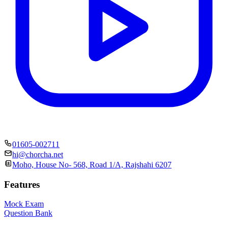
01605-002711
hi@chorcha.net
Moho, House No- 568, Road 1/A, Rajshahi 6207
Features
Mock Exam
Question Bank