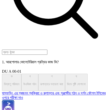
1. আরশোলার কোলেটেরিয়াল গ্রন্থির কাজ কি?
DU A 00-01
ক
খ
গ
ঘ
ডিম্বাণু পরিবহন
উওথিকা গঠন
রূপান্তরে সহায়তা করা
ডিমে পুষ্টি যোগানো
ঘাসফড়িং এর প্রজনন প্রক্রিয়া ও রুপান্তর এবং পুঞ্জাক্ষীর গঠন ও দর্শন কৌশল টপিকের
ওপরে পরীক্ষা দাও