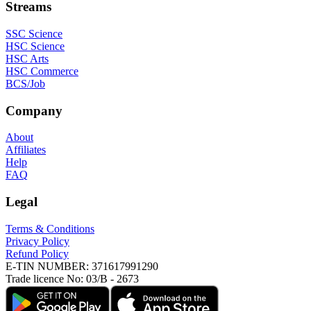
Streams
SSC Science
HSC Science
HSC Arts
HSC Commerce
BCS/Job
Company
About
Affiliates
Help
FAQ
Legal
Terms & Conditions
Privacy Policy
Refund Policy
E-TIN NUMBER:
371617991290
Trade licence No:
03/B - 2673