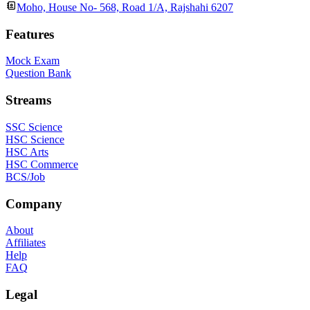
Moho, House No- 568, Road 1/A, Rajshahi 6207
Features
Mock Exam
Question Bank
Streams
SSC Science
HSC Science
HSC Arts
HSC Commerce
BCS/Job
Company
About
Affiliates
Help
FAQ
Legal