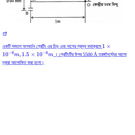
1 \times
1
×
একটি সমতল অপবর্তন গ্রেটিং এর চিড় এবং দাগের প্রস্থ যথাক্রমে
10^{-6}
−
6
−
6
1
0
,
1.5
×
1
0
m
m
। গ্রেটিংটির উপর 5500 Å তরঙ্গদৈর্ঘ্যের আলো
m ,
দ্বারা আলোকিত করা হলো।
1.5\times
10^{-6}m