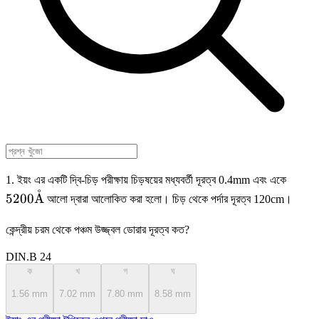
5200
1. ইয়ং এর একটি দ্বি-চিড় পরীক্ষায় চিড়ষয়ের মধ্যবর্তী দূরত্ব 0.4mm এবং একে
˚
5200
A
আলো দ্বারা আলোকিত করা হলো। চিড় থেকে পর্দার দূরত্ব 120cm।
কেন্দ্রীয় চরম থেকে পঞ্চম উজ্জ্বল ডোরার দূরত্ব কত?
DIN.B 24
ক
খ
গ
ঘ
1.56 mm
7.02 mm
7.80 mm
8.58 mm