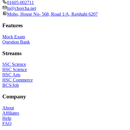
01605-002711
hi@chorcha.net
Moho, House No- 568, Road 1/A, Rajshahi 6207
Features
Mock Exam
Question Bank
Streams
SSC Science
HSC Science
HSC Arts
HSC Commerce
BCS/Job
Company
About
Affiliates
Help
FAQ