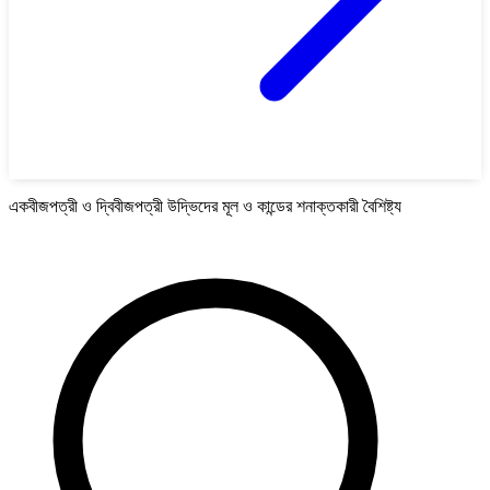
একবীজপত্রী ও দ্বিবীজপত্রী উদ্ভিদের মূল ও কান্ডের শনাক্তকারী বৈশিষ্ট্য