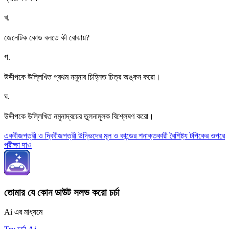
খ
.
জেনেটিক কোড বলতে কী বোঝায়?
গ
.
উদ্দীপকে উল্লিখিত প্রথম নমুনার চিহ্নিত চিত্র অঙ্কন করো।
ঘ
.
উদ্দীপকে উল্লিখিত নমুনাদ্বয়ের তুলনামূলক বিশ্লেষণ করো।
একবীজপত্রী ও দ্বিবীজপত্রী উদ্ভিদের মূল ও কান্ডের শনাক্তকারী বৈশিষ্ট্য টপিকের ওপরে
পরীক্ষা দাও
তোমার যে কোন ডাউট সলভ করো চর্চা
Ai এর মাধ্যমে