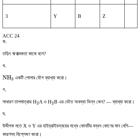
3
Y
B
Z
ACC 24
ক
.
তড়িৎ ঋণাত্মকতা কাকে বলে?
খ
.
\mathrm{NH}_{3}
NH
একটি পোলার যৌগ ব্যাখ্যা করো।
3
গ
.
_2
_2
সাধারণ তাপমাত্রায় H
A ও H
B এর ভৌত অবস্থা ভিন্ন কেন? — ব্যাখ্যা করো।
2
2
ঘ
.
উদ্দীপক মতে X ও Y এর হাইড্রাইডদ্বয়ের মধ্যে কোনটির বন্ধন কোণের মান বেশি—
কারণসহ বিশ্লেষণ করো।