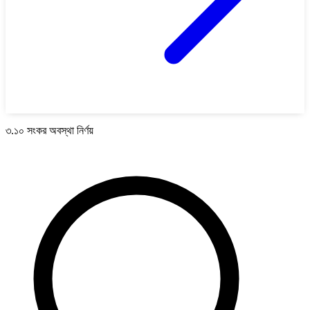
৩.১০ সংকর অবস্থা নির্ণয়