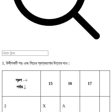
1. উদ্দীপকটি পড় এবং নিচের প্রশ্নগুলোর উত্তর দাও :
\rightarrow
→
গ্রুপ
15
16
17
\downarrow
↓
পর্যায়
2
X
A