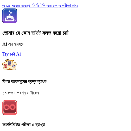
৩.১০ সংকর অবস্থা নির্ণয় টপিকের ওপরে পরীক্ষা দাও
তোমার যে কোন ডাউট সলভ করো চর্চা
Ai এর মাধ্যমে
Try চর্চা Ai
বিগত বছরসমূহের প্রশ্ন ব্যাংক
১০ লক্ষ+ প্রশ্ন ডাটাবেজ
আনলিমিটেড পরীক্ষা ও ব্যাখ্যা