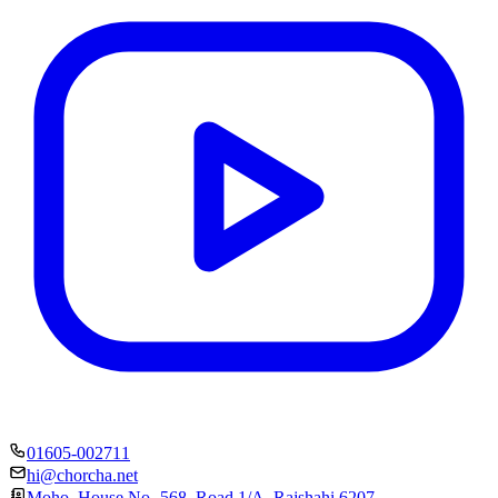
01605-002711
hi@chorcha.net
Moho, House No- 568, Road 1/A, Rajshahi 6207