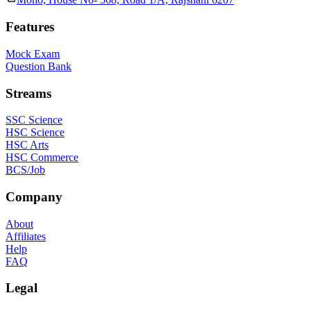
Features
Mock Exam
Question Bank
Streams
SSC Science
HSC Science
HSC Arts
HSC Commerce
BCS/Job
Company
About
Affiliates
Help
FAQ
Legal