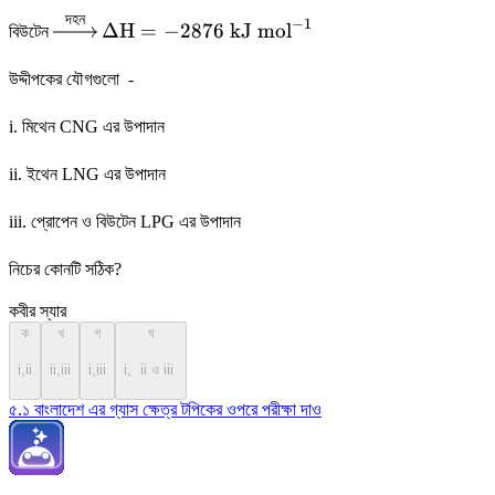
দহন }}
= -2220\text{
দহন
\xrightarrow{\text{
\Delta\text{H}
−
1
kJ mol}^{-1}
Δ
H
=
−
2876
kJ mol
বিউটেন
দহন }}
= -2876\text{
kJ mol}^{-1}
উদ্দীপকের যৌগগুলো -
i. মিথেন CNG এর উপাদান
ii. ইথেন LNG এর উপাদান
iii. প্রোপেন ও বিউটেন LPG এর উপাদান
নিচের কোনটি সঠিক?
কবীর স্যার
ক
খ
গ
ঘ
i,ii
ii,iii
i,iii
i, ii ও iii
৫.১ বাংলাদেশ এর গ্যাস ক্ষেত্র টপিকের ওপরে পরীক্ষা দাও