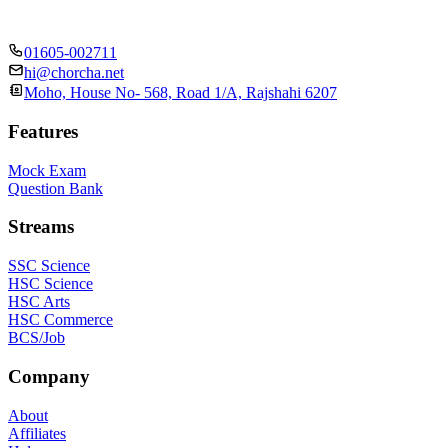
01605-002711
hi@chorcha.net
Moho, House No- 568, Road 1/A, Rajshahi 6207
Features
Mock Exam
Question Bank
Streams
SSC Science
HSC Science
HSC Arts
HSC Commerce
BCS/Job
Company
About
Affiliates