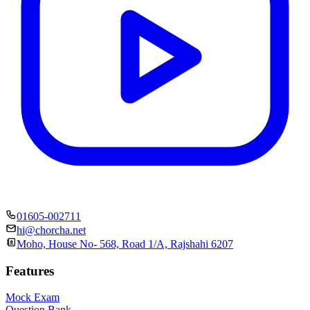
01605-002711
hi@chorcha.net
Moho, House No- 568, Road 1/A, Rajshahi 6207
Features
Mock Exam
Question Bank