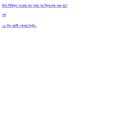
ডিম নিষিক্ত হওয়ার কত সময় পর ক্লিভেজ শুরু হয়?
১৫ দিন বয়সী পোনার দৈর্ঘ্য–