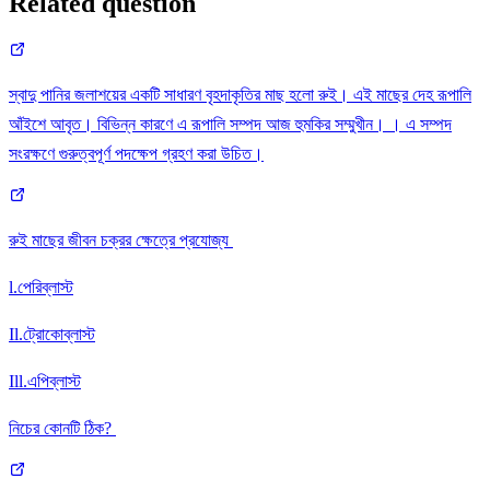
Related question
স্বাদু পানির জলাশয়ের একটি সাধারণ বৃহদাকৃতির মাছ হলো রুই। এই মাছের দেহ রূপালি
আঁইশে আবৃত। বিভিন্ন কারণে এ রূপালি সম্পদ আজ হুমকির সম্মুখীন। । এ সম্পদ
সংরক্ষণে গুরুত্বপূর্ণ পদক্ষেপ গ্রহণ করা উচিত।
রুই মাছের জীবন চক্রর ক্ষেত্রে প্রযোজ্য
l.পেরিব্লাস্ট
Il.ট্রোকোব্লাস্ট
Ill.এপিব্লাস্ট
নিচের কোনটি ঠিক?