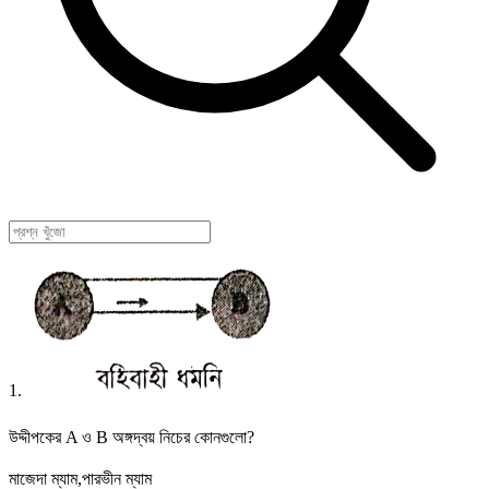
1.
উদ্দীপকের A ও B অঙ্গদ্বয় নিচের কোনগুলো?
মাজেদা ম্যাম,পারভীন ম্যাম