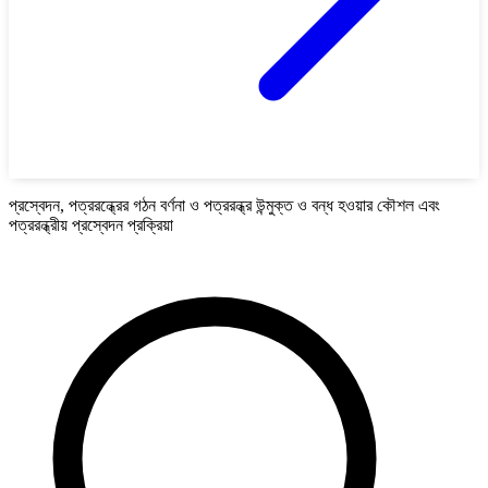
প্রস্বেদন, পত্ররন্ধ্রের গঠন বর্ণনা ও পত্ররন্ধ্র উন্মুক্ত ও বন্ধ হওয়ার কৌশল এবং
পত্ররন্ধ্রীয় প্রস্বেদন প্রক্রিয়া