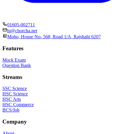
01605-002711
hi@chorcha.net
Moho, House No- 568, Road 1/A, Rajshahi 6207
Features
Mock Exam
Question Bank
Streams
SSC Science
HSC Science
HSC Arts
HSC Commerce
BCS/Job
Company
About