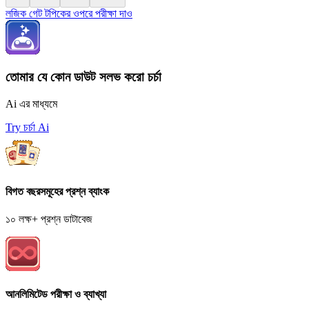
লজিক গেট টপিকের ওপরে পরীক্ষা দাও
তোমার যে কোন ডাউট সলভ করো চর্চা
Ai এর মাধ্যমে
Try চর্চা Ai
বিগত বছরসমূহের প্রশ্ন ব্যাংক
১০ লক্ষ+ প্রশ্ন ডাটাবেজ
আনলিমিটেড পরীক্ষা ও ব্যাখ্যা