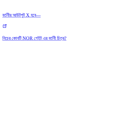
বর্তনীর আউটপুট X হবে—
নিচের কোনটি NOR গেইট এর বর্তনী চিত্র?