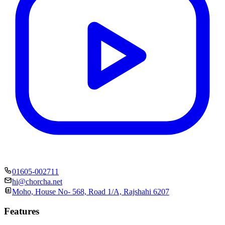
01605-002711
hi@chorcha.net
Moho, House No- 568, Road 1/A, Rajshahi 6207
Features