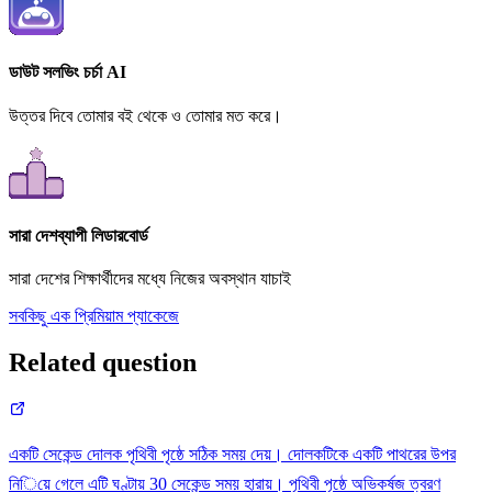
ডাউট সলভিং চর্চা AI
উত্তর দিবে তোমার বই থেকে ও তোমার মত করে।
সারা দেশব্যাপী লিডারবোর্ড
সারা দেশের শিক্ষার্থীদের মধ্যে নিজের অবস্থান যাচাই
সবকিছু এক প্রিমিয়াম প্যাকেজে
Related question
একটি সেকেন্ড দোলক পৃথিবী পৃষ্ঠে সঠিক সময় দেয়। দোলকটিকে একটি পাথরের উপর
9.8ms
নিয়ে গেলে এটি ঘণ্টায় 30 সেকেন্ড সময় হারায়। পৃথিবী পৃষ্ঠে অভিকর্ষজ ত্বরণ