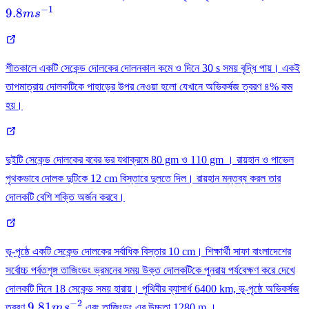
−
1
9.8
m
s
শীতকালে একটি সেকেন্ড দোলকের দোলনকাল কমে ও দিনে 30 s সময় বৃদ্ধি পায়। একই
তাপমাত্রায় দোলকটিকে পাহাড়ের উপর নেওয়া হলো যেখানে অভিকর্ষজ ত্বরণ ৪% কম
হয়।
দুইটি সেকেন্ড দোলকের ববের ভর যথাক্রমে 80 gm ও 110 gm । রায়হান ও পাভেল
পৃথকভাবে দোলক দুটিকে 12 cm বিস্তারে দুলতে দিল। রায়হান মন্তব্য করল তার
দোলকটি বেশি শক্তি অর্জন করবে।
ভূ-পৃষ্ঠে একটি সেকেন্ড দোলকের সর্বাধিক বিস্তার 10 cm। শিক্ষার্থী সাফা বাংলাদেশের
সর্বোচ্চ পর্বতশৃঙ্গ তাজিংডং ভ্রমনের সময় উক্ত দোলকটিকে পুনরায় পর্যবেক্ষণ করে দেখে
দোলকটি দিনে 18 সেকেন্ড সময় হারায়। পৃথিবীর ব্যাসার্ধ 6400 km, ভূ-পৃষ্ঠে অভিকর্ষজ
−
2
9.81
9.81
ত্বরণ
m
s
এবং তাজিংডং এর উচ্চতা 1280 m ।