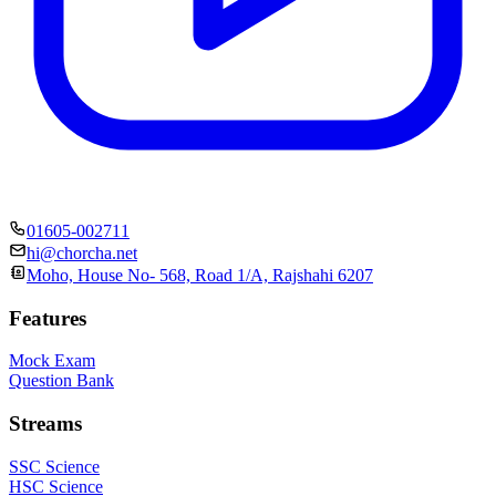
01605-002711
hi@chorcha.net
Moho, House No- 568, Road 1/A, Rajshahi 6207
Features
Mock Exam
Question Bank
Streams
SSC Science
HSC Science