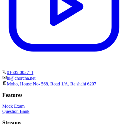
01605-002711
hi@chorcha.net
Moho, House No- 568, Road 1/A, Rajshahi 6207
Features
Mock Exam
Question Bank
Streams