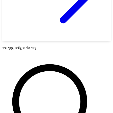
ক্ষয় সূত্র,অর্ধায়ু ও গড় আয়ু