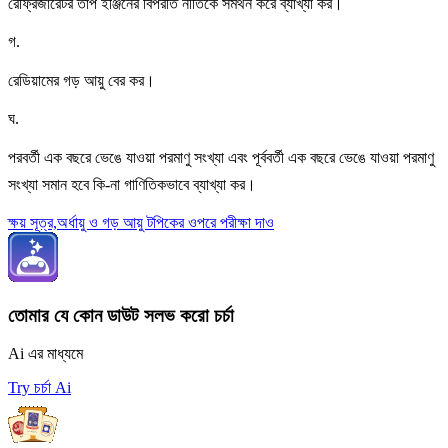
রেফ্রিজারেটর তাপ ইঞ্জিনের বিপরীত নীতিকে সমর্থন করে ব্যাখ্যা কর।
গ
.
রেডিয়ামের গড় আয়ু বের কর।
ঘ
.
পরবর্তী এক বছরে ভেঙে যাওয়া পরমাণু সংখ্যা এবং পূর্ববর্তী এক বছরে ভেঙে যাওয়া পরমাণু
সংখ্যা সমান হবে কি-না গাণিতিকভাবে ব্যাখ্যা কর।
ক্ষয় সূত্র,অর্ধায়ু ও গড় আয়ু টপিকের ওপরে পরীক্ষা দাও
তোমার যে কোন ডাউট সলভ করো চর্চা
Ai এর মাধ্যমে
Try চর্চা Ai