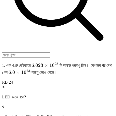
23
6.023
6.023
×
1
0
1. এক খণ্ড রেডিয়ামে
টি অক্ষত পরমাণু ছিল। এক বছর পর দেখা
\times
23
6.0\times
6.0
×
1
0
গেল
পরমাণু ভেঙে গেছে।
10
10 ^{23}
^{23}
RB 24
ক
.
LED কাকে বলে?
খ
.