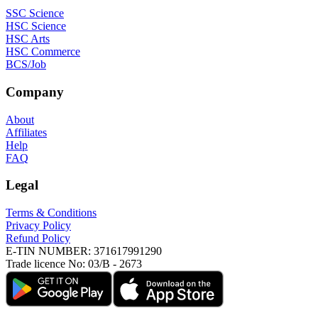
SSC Science
HSC Science
HSC Arts
HSC Commerce
BCS/Job
Company
About
Affiliates
Help
FAQ
Legal
Terms & Conditions
Privacy Policy
Refund Policy
E-TIN NUMBER:
371617991290
Trade licence No:
03/B - 2673