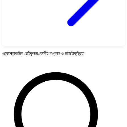
এন্ডোপ্লাজমিক রেটিকুলাম,কোষীয় কঙ্কাল ও মাইটোকন্ড্রিয়া