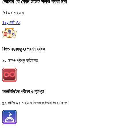
তোমার যে কোন ডাউট সলভ করো চর্চা
Ai এর মাধ্যমে
Try চর্চা Ai
বিগত বছরসমূহের প্রশ্ন ব্যাংক
১০ লক্ষ+ প্রশ্ন ডাটাবেজ
আনলিমিটেড পরীক্ষা ও ব্যাখ্যা
প্র্যাকটিস এর মাধ্যমে নিজেকে তৈরি করে ফেলো