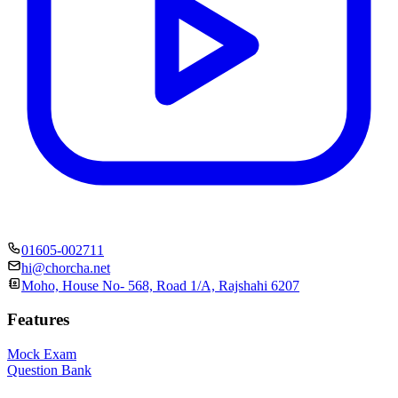
01605-002711
hi@chorcha.net
Moho, House No- 568, Road 1/A, Rajshahi 6207
Features
Mock Exam
Question Bank