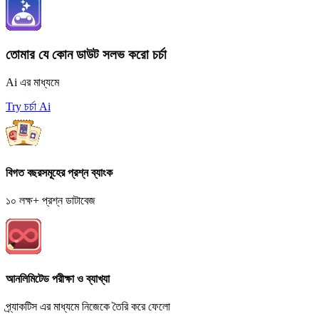
তোমার যে কোন ডাউট সলভ করো চর্চা
Ai এর মাধ্যমে
Try চর্চা Ai
বিগত বছরসমূহের প্রশ্ন ব্যাংক
১০ লক্ষ+ প্রশ্ন ডাটাবেজ
আনলিমিটেড পরীক্ষা ও ব্যাখ্যা
প্র্যাকটিস এর মাধ্যমে নিজেকে তৈরি করে ফেলো