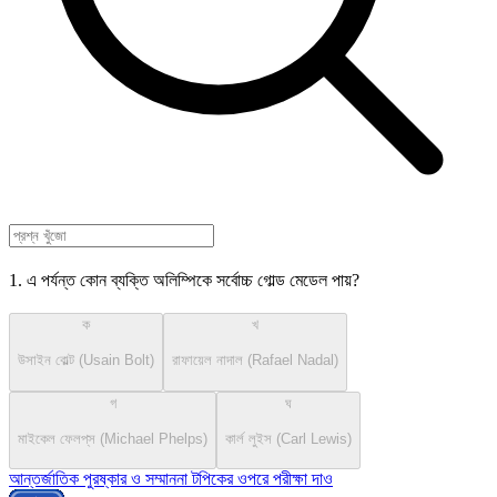
1. এ পর্যন্ত কোন ব্যক্তি অলিম্পিকে সর্বোচ্চ গোল্ড মেডেল পায়?
ক
খ
উসাইন বোল্ট (Usain Bolt)
রাফায়েল নাদাল (Rafael Nadal)
গ
ঘ
মাইকেল ফেলপ্‌স (Michael Phelps)
কার্ল লুইস (Carl Lewis)
আন্তর্জাতিক পুরষ্কার ও সম্মাননা টপিকের ওপরে পরীক্ষা দাও