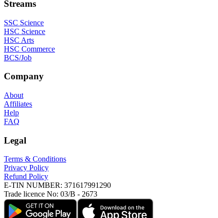
Streams
SSC Science
HSC Science
HSC Arts
HSC Commerce
BCS/Job
Company
About
Affiliates
Help
FAQ
Legal
Terms & Conditions
Privacy Policy
Refund Policy
E-TIN NUMBER:
371617991290
Trade licence No:
03/B - 2673