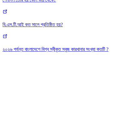
বি.এস.টি.আই কত‌ সালে প্রতিষ্ঠিত হয়?
২০২৬ পর্যন্ত বাংলাদেশে বিশ্ব স্বীকৃত সবুজ কারখানার সংখ্যা কতটি ?