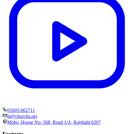
01605-002711
hi@chorcha.net
Moho, House No- 568, Road 1/A, Rajshahi 6207
Features