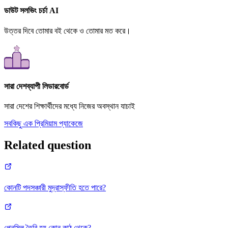
ডাউট সলভিং চর্চা AI
উত্তর দিবে তোমার বই থেকে ও তোমার মত করে।
সারা দেশব্যাপী লিডারবোর্ড
সারা দেশের শিক্ষার্থীদের মধ্যে নিজের অবস্থান যাচাই
সবকিছু এক প্রিমিয়াম প্যাকেজে
Related question
কোনটি পদসঞ্চারী মুদ্রাস্ফীতি হতে পারে?
পেনসিল তৈরি হয় কোন কাঠ থেকে?