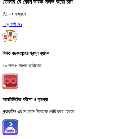
তোমার যে কোন ডাউট সলভ করো চর্চা
Ai এর মাধ্যমে
Try চর্চা Ai
বিগত বছরসমূহের প্রশ্ন ব্যাংক
১০ লক্ষ+ প্রশ্ন ডাটাবেজ
আনলিমিটেড পরীক্ষা ও ব্যাখ্যা
প্র্যাকটিস এর মাধ্যমে নিজেকে তৈরি করে ফেলো