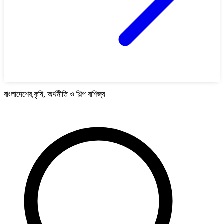
বাংলাদেশের,কৃষি, অর্থনীতি ও শিল্প বাণিজ্য