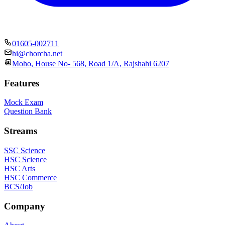
01605-002711
hi@chorcha.net
Moho, House No- 568, Road 1/A, Rajshahi 6207
Features
Mock Exam
Question Bank
Streams
SSC Science
HSC Science
HSC Arts
HSC Commerce
BCS/Job
Company