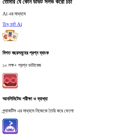
তোমার যে কোন ডাউট সলভ করো চর্চা
Ai এর মাধ্যমে
Try চর্চা Ai
বিগত বছরসমূহের প্রশ্ন ব্যাংক
১০ লক্ষ+ প্রশ্ন ডাটাবেজ
আনলিমিটেড পরীক্ষা ও ব্যাখ্যা
প্র্যাকটিস এর মাধ্যমে নিজেকে তৈরি করে ফেলো