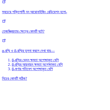
সবচেয়ে শক্তিশালী নন আয়োনাইজিং রেডিয়েশন হলো-
তেজস্ক্রিয়তার ক্ষেত্রে কোনটি ঘটে?
ɑ-রশ্মি ও β-রশ্মির তুলনা করলে দেখা যায়—
β-রশ্মির ভেদন ক্ষমতা অপেক্ষাকৃত বেশি
β-রশ্মির আয়নায়ন ক্ষমতা অপেক্ষাকৃত বেশি
β-কণার গতিবেগ অপেক্ষাকৃত বেশি
নিচের কোনটি সঠিক?