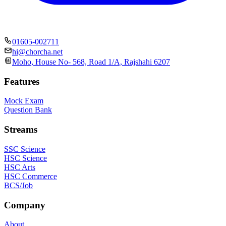
01605-002711
hi@chorcha.net
Moho, House No- 568, Road 1/A, Rajshahi 6207
Features
Mock Exam
Question Bank
Streams
SSC Science
HSC Science
HSC Arts
HSC Commerce
BCS/Job
Company
About