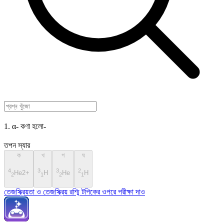
1. α- কণা হলো-
তপন স্যার
ক
খ
গ
ঘ
4
3
3
2
He2+
H
He
H
2
1
2
1
তেজস্ক্রিয়তা ও তেজস্ক্রিয় রশ্মি টপিকের ওপরে পরীক্ষা দাও