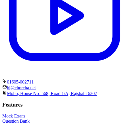
01605-002711
hi@chorcha.net
Moho, House No- 568, Road 1/A, Rajshahi 6207
Features
Mock Exam
Question Bank