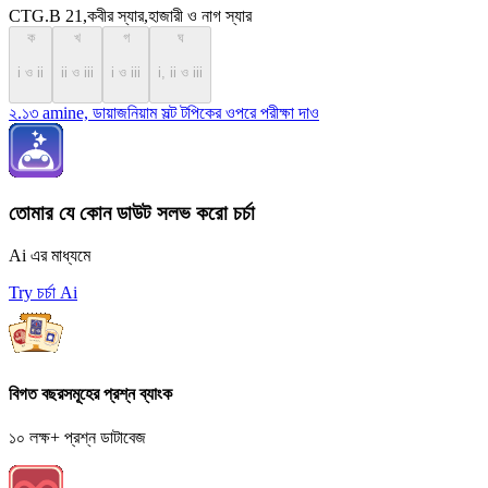
CTG.B 21,কবীর স্যার,হাজারী ও নাগ স্যার
ক
খ
গ
ঘ
i ও ii
ii ও iii
i ও iii
i, ii ও iii
২.১৩ amine, ডায়াজনিয়াম সল্ট টপিকের ওপরে পরীক্ষা দাও
তোমার যে কোন ডাউট সলভ করো চর্চা
Ai এর মাধ্যমে
Try চর্চা Ai
বিগত বছরসমূহের প্রশ্ন ব্যাংক
১০ লক্ষ+ প্রশ্ন ডাটাবেজ