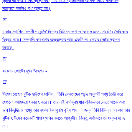
ভূমিধসের কারণে ক্ষতিগ্রস্ত হয়। যার ফলে প্রতিষ্ঠানটির আর্থিক ক্ষতির পাশাপাশি
সচ্ছলতা অর্জনও বাধাগ্রস্ত হয়।
ঢাকায় স্থাপিত 'রূপসী গার্মেন্টস' বিশ্বের বিভিন্ন দেশ থেকে উল এনে সোয়েটার তৈরি করে
বিক্রয় করে। সম্প্রতি কারখানার অভ্যন্তরে তারা একটি ডে. কেয়ার সেন্টার স্থাপন
করেছে।
ব্যবসায় জোটের মুখ্য উদ্দেশ্য -
মিসেস রেহেনা বুটিক হাউসের মালিক। তিনি ক্রেতাদের পছন্দ অনুযায়ী পণ্য তৈরি করে
সেগুলো যথাসময়ে সরবরাহ করেন। তার এই কার্যক্রম ধারাবাহিকভাবে চলতে থাকে এবং
অল্প কিছুদিনের মধ্যে তার ব্যবসায়িক সুনাম বৃদ্ধি পায়। এজন্য তিনি বিভিন্ন এলাকায় তার
বুটিক হাউসের কয়েকটি শাখা স্থাপন করতে আগ্রহী। কিন্তু অর্থাভাবে তা সম্ভব হচ্ছে
না।