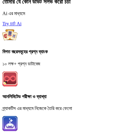
তোমার যে কোন ডাউট সলভ করো চর্চা
Ai এর মাধ্যমে
Try চর্চা Ai
বিগত বছরসমূহের প্রশ্ন ব্যাংক
১০ লক্ষ+ প্রশ্ন ডাটাবেজ
আনলিমিটেড পরীক্ষা ও ব্যাখ্যা
প্র্যাকটিস এর মাধ্যমে নিজেকে তৈরি করে ফেলো