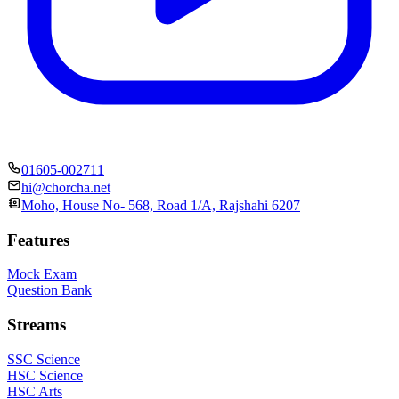
01605-002711
hi@chorcha.net
Moho, House No- 568, Road 1/A, Rajshahi 6207
Features
Mock Exam
Question Bank
Streams
SSC Science
HSC Science
HSC Arts