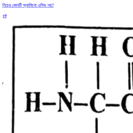
নিচের কোনটি অ্যামিনো এসিড নয়?