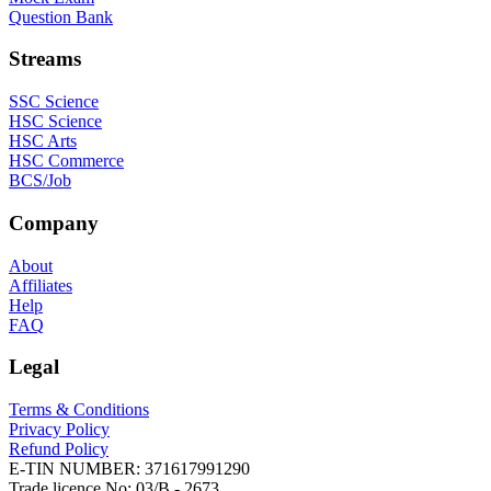
Question Bank
Streams
SSC Science
HSC Science
HSC Arts
HSC Commerce
BCS/Job
Company
About
Affiliates
Help
FAQ
Legal
Terms & Conditions
Privacy Policy
Refund Policy
E-TIN NUMBER:
371617991290
Trade licence No:
03/B - 2673