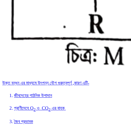
উক্ত বন্ধন এর মাধ্যমে উৎপন্ন যৌগ গুরুত্বপূর্ণ ,কারণ এটি-
জীবদেহের গাঠনিক উপাদান
প্রাণীদেহে O
ও CO
এর বাহক
2
2
জৈব প্রভাবক