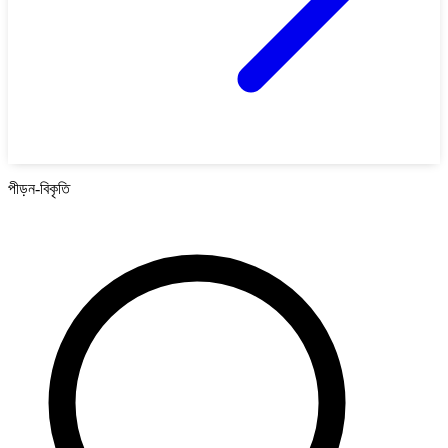
পীড়ন-বিকৃতি