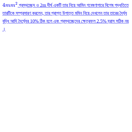
2
4mm²
4
m
m
প্রস্থচ্ছেদ ও 2m দীর্ঘ একটি তার নিয়ে আমিন গবেষণাগারে বিশেষ পদ্ধতিতে
তারটিকে সম্প্রসারণ করলেন, তার প্রাপ্ত উপাত্ত মমিন নিয়ে দেখলেন তার তারের দৈর্ঘ্য
বৃদ্ধি আদি দৈর্ঘ্যের 10% ঠিক হলে এবং প্রস্থচ্ছেদের ক্ষেত্রফল 2.5% হ্রাস সঠিক নয়
।