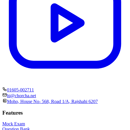
01605-002711
hi@chorcha.net
Moho, House No- 568, Road 1/A, Rajshahi 6207
Features
Mock Exam
Question Bank