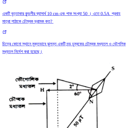
একটি বৃত্তাকার কুন্ডলীর ব্যাসার্ধ 10 cm এবং পাক সংখ্যা 50 । এতে 0.5A প্রবাহ
মাত্রা পাঠাকে চৌম্বক ভ্রামক কত?
চিত্রে কোনো স্থানে মুক্তভাবে ঝুলন্ত একটি দন্ড চুম্বকের চৌম্বক মধ্যতল ও ভৌগলিক
মধ্যতল নির্দেশ করা হয়েছে।