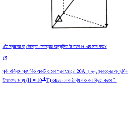
ওই স্থানের ভূ-চৌম্বক ক্ষেত্রের অনুভূমিক উপাংশ H-এর মান কত?
পূর্ব- পশ্বিমে প্রসারিত একটি তারের প্রবাহমাত্রা 20A । ভূ-চুম্বকত্বের অনুভুমিক
-4
উপাংশের জন্য (H = 10
T) তারের একক দৈর্ঘ্য কত বল ক্রিয়া করবে ?