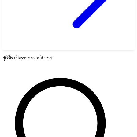
পৃথিবীর চৌম্বকক্ষেত্র ও উপাদান