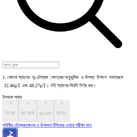
1. কোনো স্থানের ভূ-চৌম্বক ক্ষেত্রের অনুভুমিক ও উলম্ব উপাংশ যথাক্রমে
32.46μT এবং 48.27μT। ঔই স্থানের বিনতি নির্ণয় কর।
ইসহাক স্যার
ক
খ
গ
ঘ
33.92°
50°18'6'
•
60°51'
56°4
8'
পৃথিবীর চৌম্বকক্ষেত্র ও উপাদান টপিকের ওপরে পরীক্ষা দাও