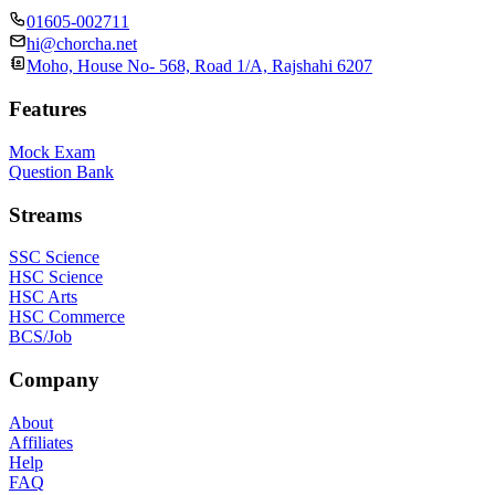
01605-002711
hi@chorcha.net
Moho, House No- 568, Road 1/A, Rajshahi 6207
Features
Mock Exam
Question Bank
Streams
SSC Science
HSC Science
HSC Arts
HSC Commerce
BCS/Job
Company
About
Affiliates
Help
FAQ