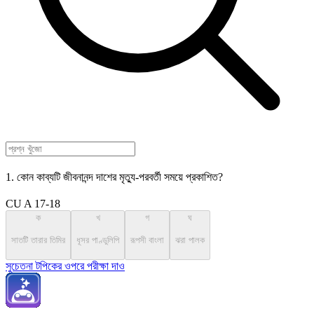
1. কোন কাব্যটি জীবনানন্দ দাশের মৃত্যু-পরবর্তী সময়ে প্রকাশিত?
CU A 17-18
ক
খ
গ
ঘ
সাতটি তারার তিমির
ধূসর পাণ্ডুলিপি
রূপসী বাংলা
ঝরা পালক
সুচেতনা টপিকের ওপরে পরীক্ষা দাও