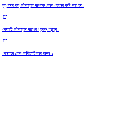
বুদ্ধদেব বসু জীবনানন্দ দাশকে কোন ধরনের কবি বলা হয়?
কোনটি জীবনানন্দ দাশের প্রবন্ধগ্রন্থ?
‘বনলতা সেন' কবিতাটি কার রচনা ?