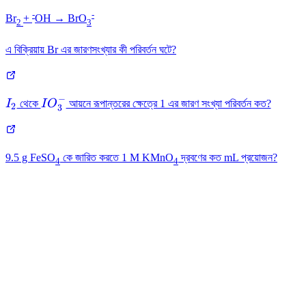
-
-
Br
+
OH → BrO
2
3
এ বিক্রিয়ায় Br এর জারণসংখ্যার কী পরিবর্তন ঘটে?
−
I_2
IO_3^{-}
I
থেকে
I
O
আয়নে রূপান্তরের ক্ষেত্রে 1 এর জারণ সংখ্যা পরিবর্তন কত?
2
3
9.5 g FeSO
কে জারিত করতে 1 M KMnO
দ্রবণের কত mL প্রয়োজন?
4
4