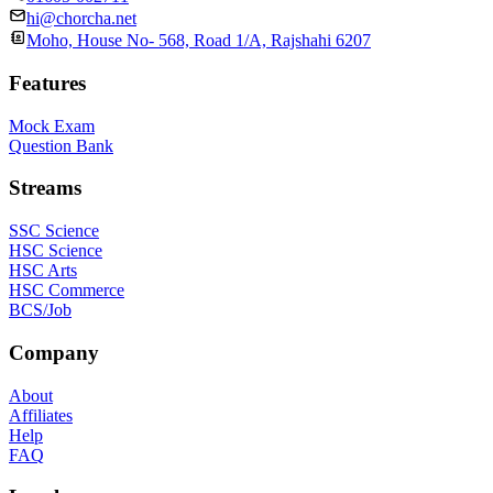
hi@chorcha.net
Moho, House No- 568, Road 1/A, Rajshahi 6207
Features
Mock Exam
Question Bank
Streams
SSC Science
HSC Science
HSC Arts
HSC Commerce
BCS/Job
Company
About
Affiliates
Help
FAQ