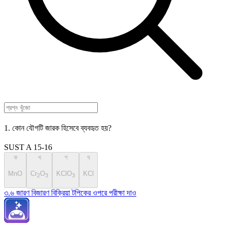
1. কোন যৌগটি জারক হিসেবে ব্যবহৃত হয়?
SUST A 15-16
ক
খ
গ
ঘ
MnO
Cr
O
KClO
KCl
2
3
3
৩.৬ জারণ বিজারণ বিক্রিয়া টপিকের ওপরে পরীক্ষা দাও