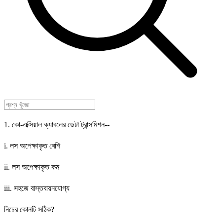
1. কো-এক্সিয়াল ক্যাবলের ডেটা ট্রান্সমিশন--
i. লস অপেক্ষাকৃত বেশি
ii. লস অপেক্ষাকৃত কম
iii. সহজে বাস্তবায়নযোগ্য
নিচের কোনটি সঠিক?