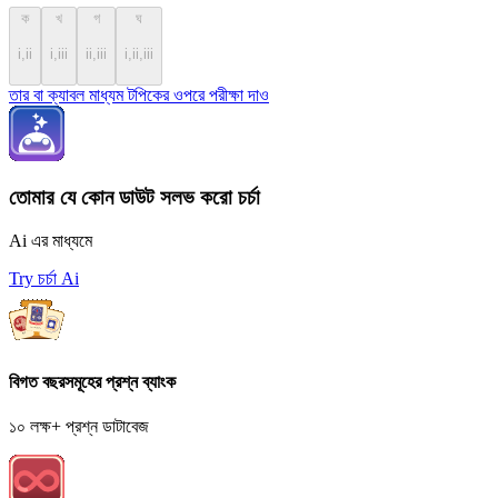
ক
খ
গ
ঘ
i,ii
i,iii
ii,iii
i,ii,iii
তার বা ক্যাবল মাধ্যম টপিকের ওপরে পরীক্ষা দাও
তোমার যে কোন ডাউট সলভ করো চর্চা
Ai এর মাধ্যমে
Try চর্চা Ai
বিগত বছরসমূহের প্রশ্ন ব্যাংক
১০ লক্ষ+ প্রশ্ন ডাটাবেজ