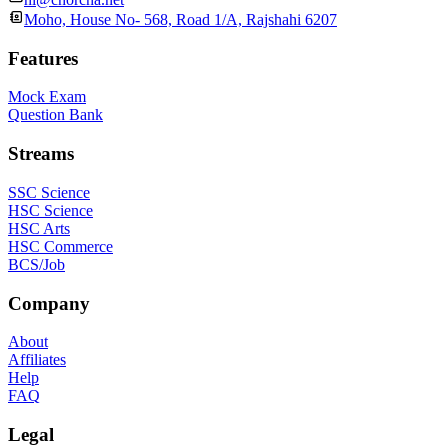
Moho, House No- 568, Road 1/A, Rajshahi 6207
Features
Mock Exam
Question Bank
Streams
SSC Science
HSC Science
HSC Arts
HSC Commerce
BCS/Job
Company
About
Affiliates
Help
FAQ
Legal