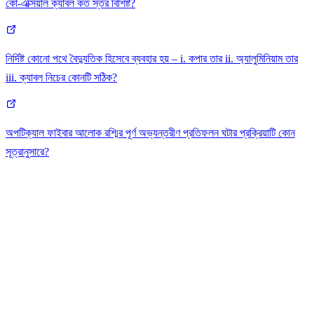
কো-এক্সিয়াল ক্যাবল কত স্তর বিশিষ্ট?
নির্দিষ্ট কোনো পথে বৈদ্যুতিক হিসেবে ব্যবহার হয় – i. কপার তার ii. অ্যালুমিনিয়াম তার
iii. ক্যাবল নিচের কোনটি সঠিক?
অপটিক্যাল ফাইবার আলোক রশ্মির পূর্ণ অভ্যন্তরীণ প্রতিফলন ঘটার প্রক্রিয়াটি কোন
সূত্রানুসারে?