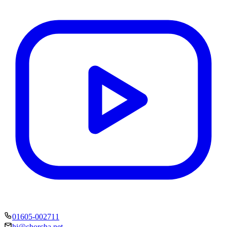
01605-002711
hi@chorcha.net