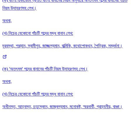
(ক) বাংলা একাডেমি প্রণীত বাংলা বানানের নিয়ম অনুসারে অ-তৎসম শব্দের বানানের পাঁচটি
নিয়ম উদাহরণসহ লেখ।
অথবা,
(খ) নিচের যেকোনো পাঁচটি শব্দের শুদ্ধ বানান লেখ:
দূরবস্থা, শশ্ল্যান, স্বামীগৃহ, জাজ্জল্যমান, বাল্মিকি, কথোপোকথন, পৈত্রিক, সম্বর্ধনা।
(ক) 'অতৎসম' শব্দের বানানের পাঁচটি নিয়ম উদাহরণসহ লেখ।
অথবা,
(খ) নিচের যেকোনো পাঁচটি শব্দের শুদ্ধ বানান লেখ:
অধীনস্ত, আত্বস্ত, চতুস্কোন, জাজ্বল্যমান, মনোকষ্ট, স্মরনার্থী, গ্রাহ্যনীয়, বাঞ্চা।