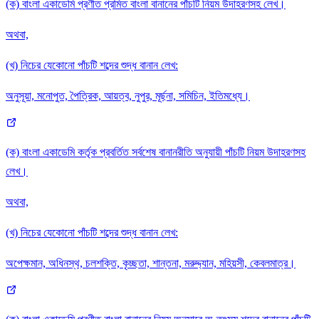
(ক) বাংলা একাডেমি প্রণীত প্রমিত বাংলা বানানের পাঁচটি নিয়ম উদাহরণসহ লেখ।
অথবা,
(খ) নিচের যেকোনো পাঁচটি শব্দের শুদ্ধ বানান লেখ:
অনুসূয়া, মনোপুত, পৈত্রিক, আয়ত্ব, নুপুর, মূর্ছনা, সমিচিন, ইতিমধ্যে।
(ক) বাংলা একাডেমি কর্তৃক প্রবর্তিত সর্বশেষ বানানরীতি অনুযায়ী পাঁচটি নিয়ম উদাহরণসহ
লেখ।
অথবা,
(খ) নিচের যেকোনো পাঁচটি শব্দের শুদ্ধ বানান লেখ:
অপেক্ষমান, অধিনস্থ, চলশক্তি, কৃচ্ছতা, শান্তনা, মরুদ্দ্যান, মহিয়সী, কেবলমাত্র।