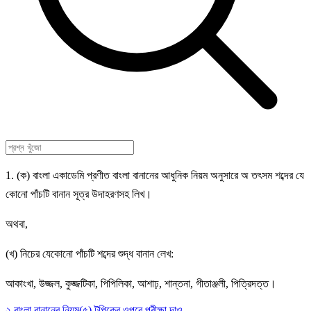
1. (ক) বাংলা একাডেমি প্রণীত বাংলা বানানের আধুনিক নিয়ম অনুসারে অ তৎসম শব্দের যে
কোনো পাঁচটি বানান সূত্র উদাহরণসহ লিখ।
অথবা,
(খ) নিচের যেকোনো পাঁচটি শব্দের শুদ্ধ বানান লেখ:
আকাংখা, উজ্জল, কুজ্জটিকা, পিপিলিকা, আশাঢ়, শান্তনা, গীতাঞ্জলী, পিত্রিদত্ত।
২.বাংলা বানানের নিয়ম(৫) টপিকের ওপরে পরীক্ষা দাও