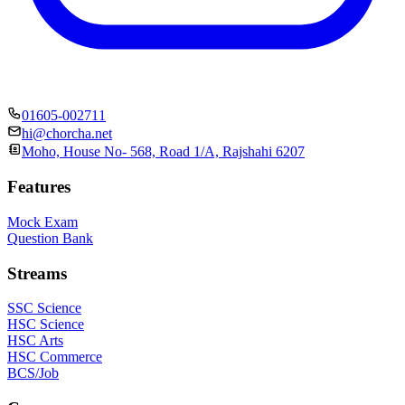
01605-002711
hi@chorcha.net
Moho, House No- 568, Road 1/A, Rajshahi 6207
Features
Mock Exam
Question Bank
Streams
SSC Science
HSC Science
HSC Arts
HSC Commerce
BCS/Job