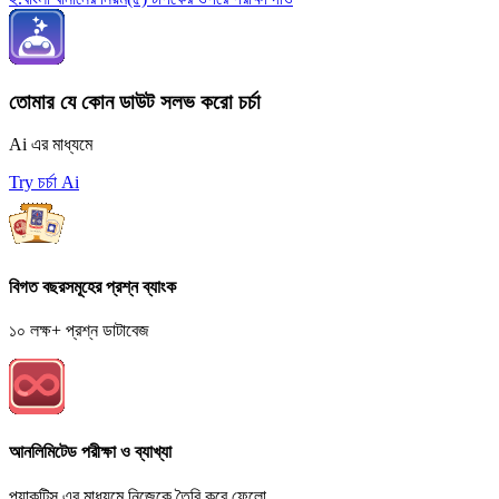
তোমার যে কোন ডাউট সলভ করো চর্চা
Ai এর মাধ্যমে
Try চর্চা Ai
বিগত বছরসমূহের প্রশ্ন ব্যাংক
১০ লক্ষ+ প্রশ্ন ডাটাবেজ
আনলিমিটেড পরীক্ষা ও ব্যাখ্যা
প্র্যাকটিস এর মাধ্যমে নিজেকে তৈরি করে ফেলো