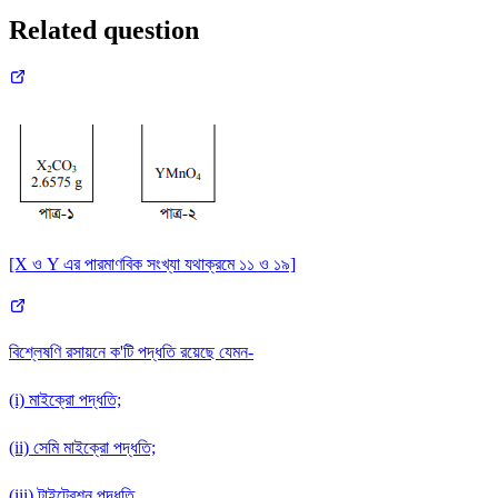
Related question
[X ও Y এর পারমাণবিক সংখ্যা যথাক্রমে ১১ ও ১৯]
বিশ্লেষণি রসায়নে ক'টি পদ্ধতি রয়েছে যেমন-
(i) মাইক্রো পদ্ধতি;
(ii) সেমি মাইক্রো পদ্ধতি;
(iii) টাইট্রেশন পদ্ধতি