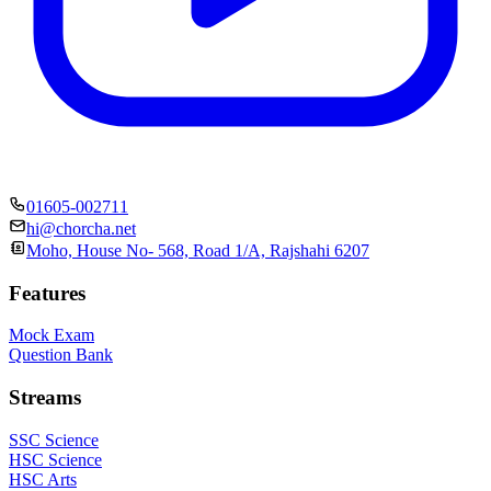
01605-002711
hi@chorcha.net
Moho, House No- 568, Road 1/A, Rajshahi 6207
Features
Mock Exam
Question Bank
Streams
SSC Science
HSC Science
HSC Arts