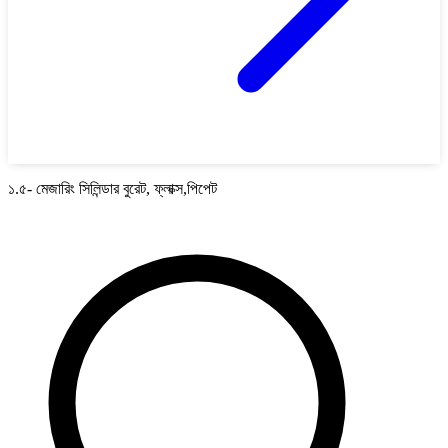
১.৫- মেজারিং সিলিন্ডার বুরেট, ফ্লাক্স,পিপেট