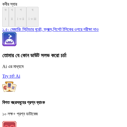
কবীর স্যার
ক
খ
গ
ঘ
i
ii
i ও ii
i ও iii
১.৫- মেজারিং সিলিন্ডার বুরেট, ফ্লাক্স,পিপেট টপিকের ওপরে পরীক্ষা দাও
তোমার যে কোন ডাউট সলভ করো চর্চা
Ai এর মাধ্যমে
Try চর্চা Ai
বিগত বছরসমূহের প্রশ্ন ব্যাংক
১০ লক্ষ+ প্রশ্ন ডাটাবেজ