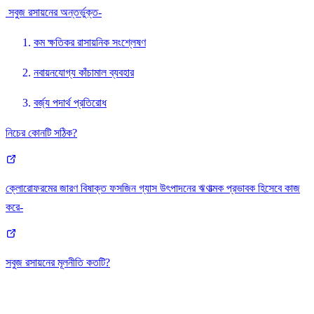
সবুজ রসায়নের অন্তর্ভুক্ত-
কম ক্ষতিকর রাসায়নিক সংশ্লেষণ
নবায়নযোগ্য কাঁচামাল ব্যবহার
বর্জ্য পদার্থ প্রতিরোধ
নিচের কোনটি সঠিক?
ক্লোরোফরমের জারণ বিষাক্ত ফসজিন গ্যাস উৎপাদনের ঋণাত্মক প্রভাবক হিসেবে কাজ
করে-
সবুজ রসায়নের মূলনীতি কতটি?