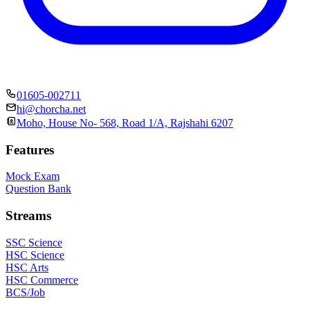
01605-002711
hi@chorcha.net
Moho, House No- 568, Road 1/A, Rajshahi 6207
Features
Mock Exam
Question Bank
Streams
SSC Science
HSC Science
HSC Arts
HSC Commerce
BCS/Job