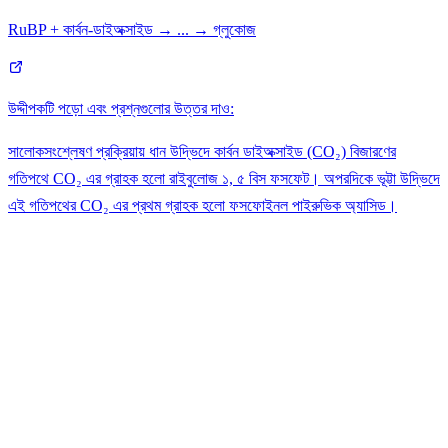
RuBP + কার্বন-ডাইঅক্সাইড → ... → গ্লুকোজ
উদ্দীপকটি পড়ো এবং প্রশ্নগুলোর উত্তর দাও:
সালোকসংশ্লেষণ প্রক্রিয়ায় ধান উদ্ভিদে কার্বন ডাইঅক্সাইড (CO₂) বিজারণের
গতিপথে CO₂ এর গ্রাহক হলো রাইবুলোজ ১, ৫ বিস ফসফেট। অপরদিকে ভূট্টা উদ্ভিদে
এই গতিপথের CO₂ এর প্রথম গ্রাহক হলো ফসফোইনল পাইরুভিক অ্যাসিড।