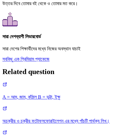
উত্তর দিবে তোমার বই থেকে ও তোমার মত করে।
সারা দেশব্যাপী লিডারবোর্ড
সারা দেশের শিক্ষার্থীদের মধ্যে নিজের অবস্থান যাচাই
সবকিছু এক প্রিমিয়াম প্যাকেজে
Related question
A = আম, জাম, কাঁঠাল B = ভুট্টা, ইক্ষু
অচক্রীয় ও চক্রীয় ফটোফসফোরাইলেশন এর মধ্যে পাঁচটি পার্থক্য লিখ।