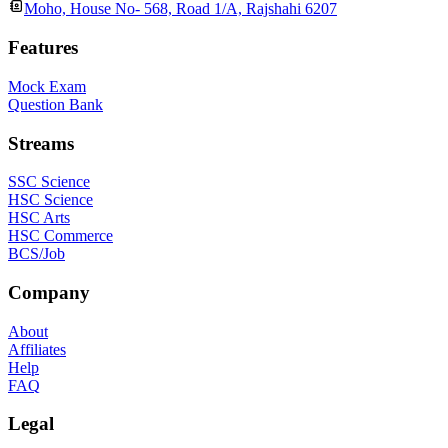
Moho, House No- 568, Road 1/A, Rajshahi 6207
Features
Mock Exam
Question Bank
Streams
SSC Science
HSC Science
HSC Arts
HSC Commerce
BCS/Job
Company
About
Affiliates
Help
FAQ
Legal