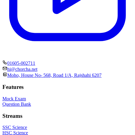
01605-002711
hi@chorcha.net
Moho, House No- 568, Road 1/A, Rajshahi 6207
Features
Mock Exam
Question Bank
Streams
SSC Science
HSC Science