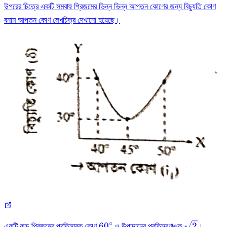
উপরের চিত্রে একটি সমবাহু প্রিজমের ভিন্ন ভিন্ন আপতন কোণের জন্য বিচ্যুতি কোণ
বনাম আপতন কোণ লেখচিত্র দেখানো হয়েছে।
∘
60^{\circ}
\sqrt{2}
6
0
2
একটি কাচ প্রিজমের প্রতিসারক কোণ
ও উপাদানের প্রতিসরণাঙ্ক
।