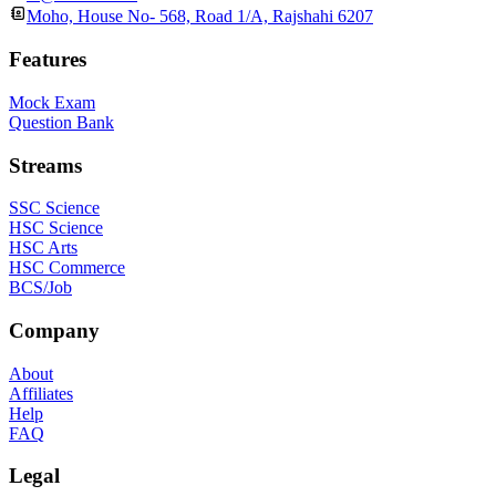
Moho, House No- 568, Road 1/A, Rajshahi 6207
Features
Mock Exam
Question Bank
Streams
SSC Science
HSC Science
HSC Arts
HSC Commerce
BCS/Job
Company
About
Affiliates
Help
FAQ
Legal