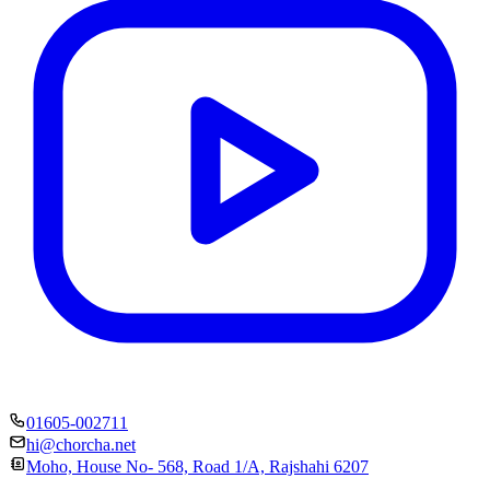
01605-002711
hi@chorcha.net
Moho, House No- 568, Road 1/A, Rajshahi 6207