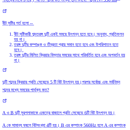
পাহাড়ের দিকে চলছে। আগত শব্দের কত সংখ্যা তুমি শুনবে? শব্দের বেগ 330 ms
বীট সৃষ্টির শর্ত হলো --
বীট সৃষ্টিকারী শব্দতরঙ্গ দুটি একই সময়ে উৎপন্ন হতে হবে। অনুনাদ, প্রতিফলন
হয় না।
তরঙ্গ দুটির কম্পাঙ্ক ও তীব্রতা প্রায় সমান হতে হবে এবং উপরিপাতন হতে
হবে।
তরঙ্গ দুটির মিলিত ক্রিয়ার বিস্তার সময়ের সাথে পরিবর্তিত হবে এবং অপবর্তন হয়
না।
দুটি শব্দের ক্রিয়ায় প্রতি সেকেন্ডে 5 টি বিট উৎপন্ন হয়।পরপর সর্বোচ্চ এবং সর্বনিম্ন
শব্দের মধ্যে সময়ের পার্থক্য কত?
A ও B দুটি সুরশলাকাকে একত্রে বাজালে প্রতি সেকেন্ডে 6টি বিট উৎপন্ন হয়।
A কে সামান্য ঘষলে বিটসংখ্যা 4টি হয়। B এর কম্পাংক 560Hz হলে A এর কম্পাংক