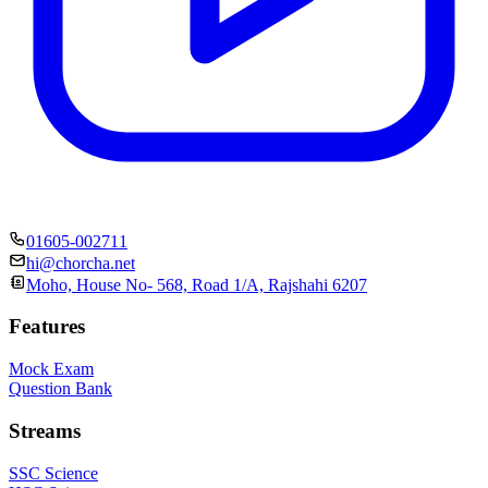
01605-002711
hi@chorcha.net
Moho, House No- 568, Road 1/A, Rajshahi 6207
Features
Mock Exam
Question Bank
Streams
SSC Science