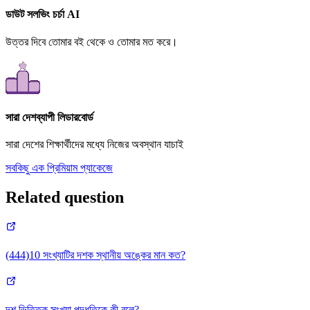
ডাউট সলভিং চর্চা AI
উত্তর দিবে তোমার বই থেকে ও তোমার মত করে।
সারা দেশব্যাপী লিডারবোর্ড
সারা দেশের শিক্ষার্থীদের মধ্যে নিজের অবস্থান যাচাই
সবকিছু এক প্রিমিয়াম প্যাকেজে
Related question
(444)10 সংখ্যাটির দশক স্থানীয় অঙ্কের মান কত?
দশ ভিত্তিক সংখ্যা পদ্ধতিকে কী বলে?