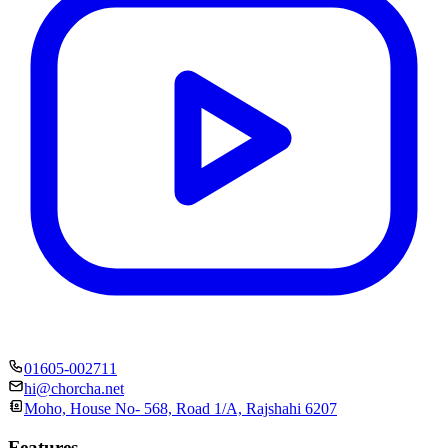
01605-002711
hi@chorcha.net
Moho, House No- 568, Road 1/A, Rajshahi 6207
Features