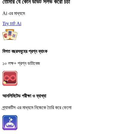
তোমার যে কোন ডাউট সলভ করো চর্চা
Ai এর মাধ্যমে
Try চর্চা Ai
বিগত বছরসমূহের প্রশ্ন ব্যাংক
১০ লক্ষ+ প্রশ্ন ডাটাবেজ
আনলিমিটেড পরীক্ষা ও ব্যাখ্যা
প্র্যাকটিস এর মাধ্যমে নিজেকে তৈরি করে ফেলো