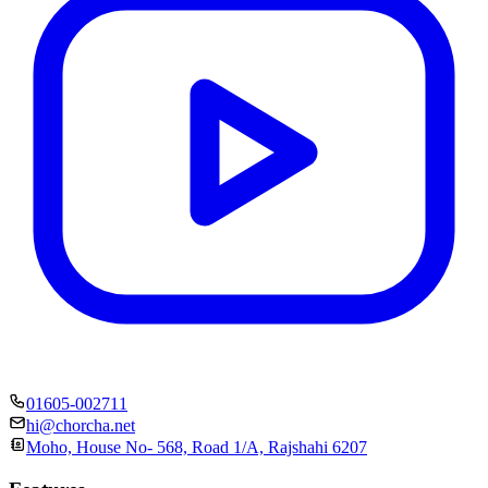
01605-002711
hi@chorcha.net
Moho, House No- 568, Road 1/A, Rajshahi 6207