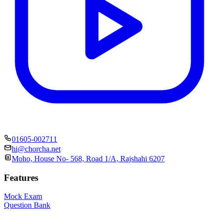
01605-002711
hi@chorcha.net
Moho, House No- 568, Road 1/A, Rajshahi 6207
Features
Mock Exam
Question Bank