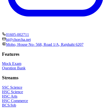
01605-002711
hi@chorcha.net
Moho, House No- 568, Road 1/A, Rajshahi 6207
Features
Mock Exam
Question Bank
Streams
SSC Science
HSC Science
HSC Arts
HSC Commerce
BCS/Job