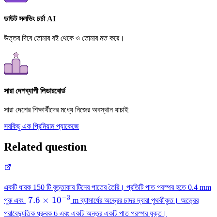
ডাউট সলভিং চর্চা AI
উত্তর দিবে তোমার বই থেকে ও তোমার মত করে।
সারা দেশব্যাপী লিডারবোর্ড
সারা দেশের শিক্ষার্থীদের মধ্যে নিজের অবস্থান যাচাই
সবকিছু এক প্রিমিয়াম প্যাকেজে
Related question
একটি ধারক 150 টি বৃত্তাকার টিনের পাতের তৈরি। প্রতিটি পাত পরস্পর হতে 0.4 mm
−
3
\ 7.6
7.6
×
1
0
পুরু এবং
m ব্যাসার্ধের অভ্রের চাদর দ্বারা পৃথকীকৃত। অভ্রের
\times
\left[\mat
পরাবৈদ্যুতিক ধ্রুবক 6 এবং একটি অন্তর একটি পাত পরস্পর যুক্ত।