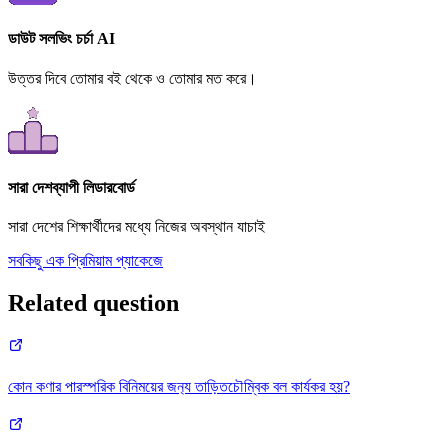
ডাউট সলভিং চর্চা AI
উত্তর দিবে তোমার বই থেকে ও তোমার মত করে।
সারা দেশব্যাপী লিডারবোর্ড
সারা দেশের শিক্ষার্থীদের মধ্যে নিজের অবস্থান যাচাই
সবকিছু এক প্রিমিয়াম প্যাকেজে
Related question
কোন কণার পারস্পরিক বিনিময়ের জন‍্য তাড়িতচৌম্বিক বল কার্যকর হয়?