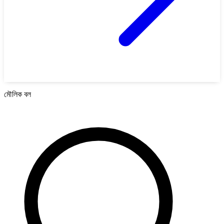
মৌলিক বল