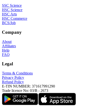
SSC Science
HSC Science
HSC Arts
HSC Commerce
BCS/Job
Company
About
Affiliates
Help
FAQ
Legal
Terms & Conditions
Privacy Policy
Refund Policy
E-TIN NUMBER:
371617991290
Trade licence No:
03/B - 2673