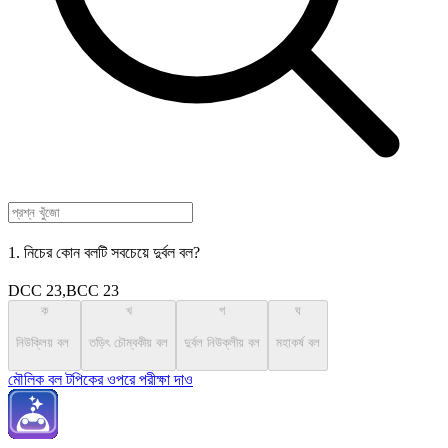
1. নিচের কোন বলটি সবচেয়ে দুর্বল বল?
DCC 23,BCC 23
ক
খ
গ
ঘ
নিউক্লিয় বল
তড়িৎ চৌম্বকীয় বল
দুর্বল নিউক্লীয় বল
মহাকর্ষ বল
মৌলিক বল টপিকের ওপরে পরীক্ষা দাও