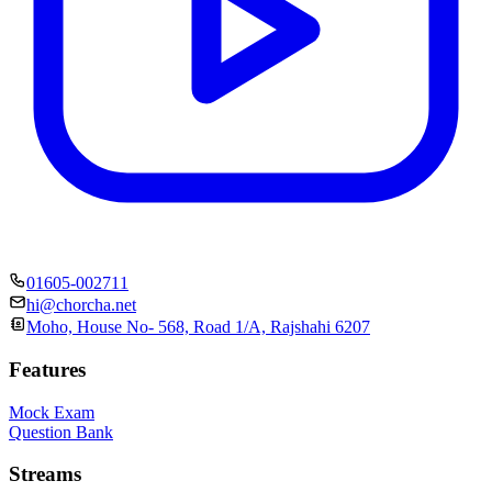
01605-002711
hi@chorcha.net
Moho, House No- 568, Road 1/A, Rajshahi 6207
Features
Mock Exam
Question Bank
Streams