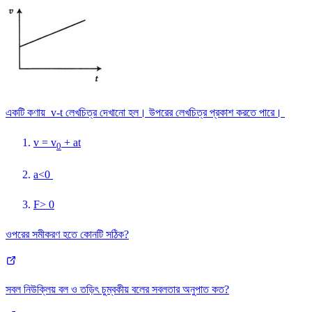
একটি কণায় v-t লেখচিত্র দেখানো হল। উপরের লেখচিত্র প্রকাশ করতে পারে।
v = v
+ at
0
a<0
F> 0
ওপরের সমীকরণ হতে কোনটি সঠিক?
সবল নিউক্লিয় বল ও তড়িৎ চুম্বকীয় বলের সবলতার অনুপাত কত?