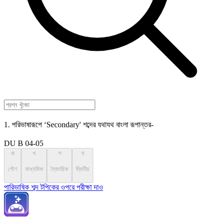
1. পরিভাষারূপে ‘Secondary' শব্দের যথাযথ বাংলা রূপান্তর-
DU B 04-05
ক
খ
গ
ঘ
গৌণ
মাধ্যমিক
দ্বৈতয়িক
দ্বিতীয়
পারিভাষিক শব্দ টপিকের ওপরে পরীক্ষা দাও