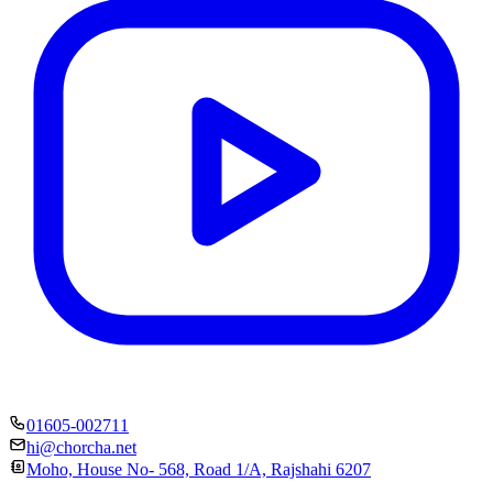
01605-002711
hi@chorcha.net
Moho, House No- 568, Road 1/A, Rajshahi 6207