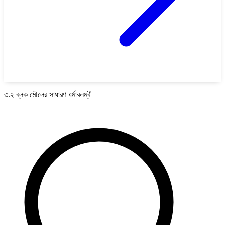
৩.২ ব্লক মৌলের সাধারণ ধর্মাবলম্বী