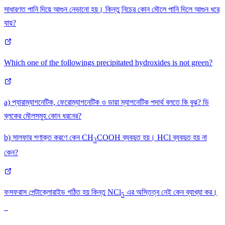
সাধারণত পানি দিয়ে আগুন নেভানাে হয়। কিন্তু নিচের কোন মৌলে পানি দিলে আগুন ধরে
যায়?
Which one of the followings precipitated hydroxides is not green?
a) প্যারাম্যাগনেটিক, ফেরোম্যাগনেটিক ও ডায়া ম্যাগনেটিক পদার্থ বলতে কি বুঝ? ডি
ব্লকের মৌলসমুহ কোন ধরনের?
b) সালফার শণাক্ত করণে কেন CH
COOH ব্যবহৃত হয়। HCl ব্যবহৃত হয় না
3
কেন?
ফসফরাস পেন্টাক্লোরাইড গঠিত হয় কিন্তু NCl
এর অস্তিত্ব নেই কেন ব্যাখ্যা কর।
5