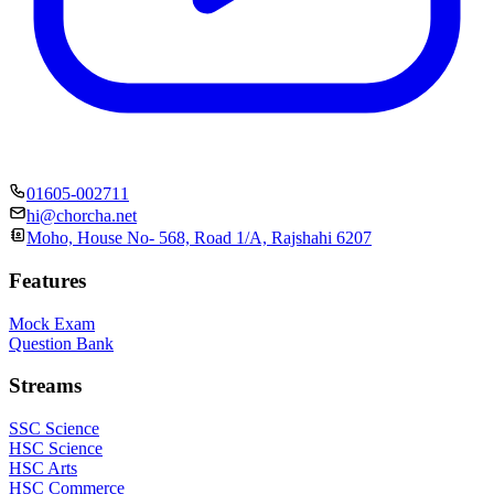
01605-002711
hi@chorcha.net
Moho, House No- 568, Road 1/A, Rajshahi 6207
Features
Mock Exam
Question Bank
Streams
SSC Science
HSC Science
HSC Arts
HSC Commerce