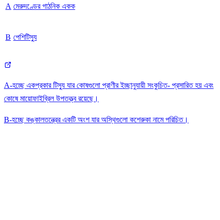
A
মেরুদণ্ডের গাঠনিক একক
B
পেশিটিস্যু
A-হচ্ছে একপ্রকার টিস্যু যার কোষগুলো প্রাণীর ইচ্ছানুযায়ী সংকুচিত- প্রসারিত হয় এবং
কোষে মায়োফাইব্রিল উপতত্ত্ব রয়েছে।
B-হচ্ছে কঙ্কালতন্ত্রের একটি অংশ যার অস্থিগুলো কশেরুকা নামে পরিচিত।