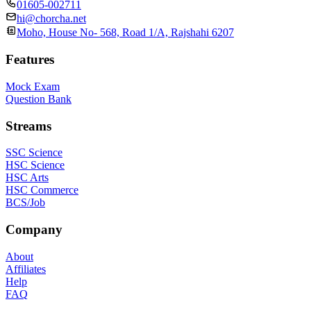
01605-002711
hi@chorcha.net
Moho, House No- 568, Road 1/A, Rajshahi 6207
Features
Mock Exam
Question Bank
Streams
SSC Science
HSC Science
HSC Arts
HSC Commerce
BCS/Job
Company
About
Affiliates
Help
FAQ