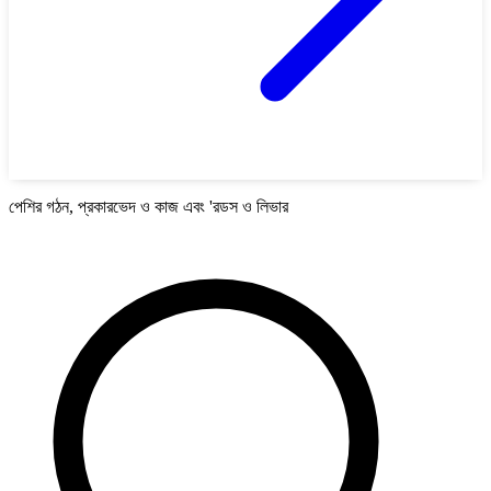
পেশির গঠন, প্রকারভেদ ও কাজ এবং 'রডস ও লিভার