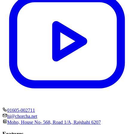
01605-002711
hi@chorcha.net
Moho, House No- 568, Road 1/A, Rajshahi 6207
Features