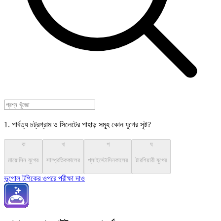
1. পার্বত্য চট্রগ্রাম ও সিলেটের পাহাড় সমূহ কোন যুগের সৃষ্ট?
ক
খ
গ
ঘ
মায়োসিন যুগের
সাম্প্রতিককালের
প্লাইস্টোসিনকালের
টারশিয়ারী যুগের
ভূগোল টপিকের ওপরে পরীক্ষা দাও