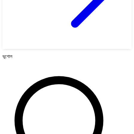
ভূগোল