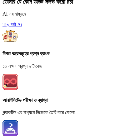
তোমার যে কোন ডাউট সলভ করো চর্চা
Ai এর মাধ্যমে
Try চর্চা Ai
বিগত বছরসমূহের প্রশ্ন ব্যাংক
১০ লক্ষ+ প্রশ্ন ডাটাবেজ
আনলিমিটেড পরীক্ষা ও ব্যাখ্যা
প্র্যাকটিস এর মাধ্যমে নিজেকে তৈরি করে ফেলো