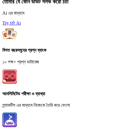
তোমার যে কোন ডাউট সলভ করো চর্চা
Ai এর মাধ্যমে
Try চর্চা Ai
বিগত বছরসমূহের প্রশ্ন ব্যাংক
১০ লক্ষ+ প্রশ্ন ডাটাবেজ
আনলিমিটেড পরীক্ষা ও ব্যাখ্যা
প্র্যাকটিস এর মাধ্যমে নিজেকে তৈরি করে ফেলো