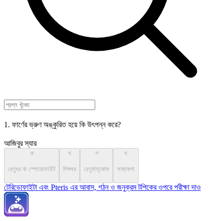
1. ফার্ণের ভ্রুণ অঙ্কুরিত হয়ে কি উৎপন্ন করে?
আজিবুর স্যার
ক
খ
গ
ঘ
রেণুধর বা স্পোরোফাইট
লিঙ্গধর
রেণুমাতৃকোষ
সস্যকলা
টেরিডোফাইটা এবং Pteris এর আবাস, গঠন ও জনুক্রম টপিকের ওপরে পরীক্ষা দাও