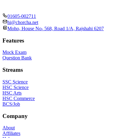
01605-002711
hi@chorcha.net
Moho, House No- 568, Road 1/A, Rajshahi 6207
Features
Mock Exam
Question Bank
Streams
SSC Science
HSC Science
HSC Arts
HSC Commerce
BCS/Job
Company
About
Affiliates