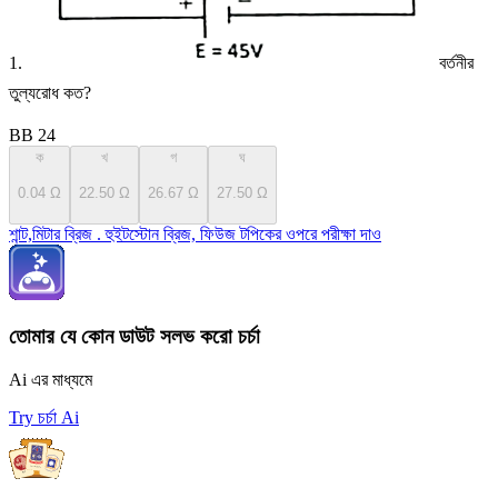
1.
বর্তনীর
তুল্যরোধ কত?
BB 24
ক
খ
গ
ঘ
0.04 Ω
22.50 Ω
26.67 Ω
27.50 Ω
শান্ট,মিটার ব্রিজ . হুইটস্টোন ব্রিজ, ফিউজ টপিকের ওপরে পরীক্ষা দাও
তোমার যে কোন ডাউট সলভ করো চর্চা
Ai এর মাধ্যমে
Try চর্চা Ai