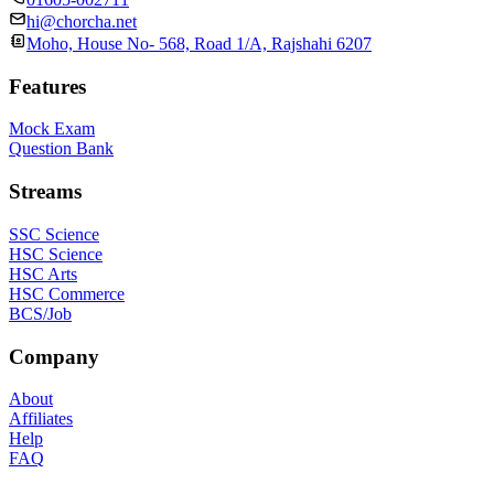
hi@chorcha.net
Moho, House No- 568, Road 1/A, Rajshahi 6207
Features
Mock Exam
Question Bank
Streams
SSC Science
HSC Science
HSC Arts
HSC Commerce
BCS/Job
Company
About
Affiliates
Help
FAQ