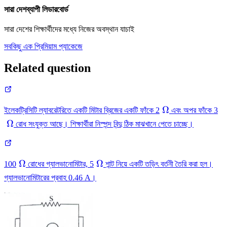
সারা দেশব্যাপী লিডারবোর্ড
সারা দেশের শিক্ষার্থীদের মধ্যে নিজের অবস্থান যাচাই
সবকিছু এক প্রিমিয়াম প্যাকেজে
Related question
\
\
Ω
ইলেকট্রিসিটি ল্যাবরেটরিতে একটি মিটার ব্রিজের একটি ফাঁকে 2
এবং অপর ফাঁকে 3
\Omega
\
Ω
রোধ সংযুক্ত আছে। শিক্ষার্থীরা নিস্পন্দ বিন্দু ঠিক মাঝখানে পেতে চাচ্ছে।
\
\
Ω
Ω
100
রোধের গ্যালভানোমিটার, 5
শান্ট নিয়ে একটি তড়িৎ বর্তনী তৈরি করা হল।
\Omega
\Omega
গ্যালভানোমিটারের প্রবাহ 0.46 A।