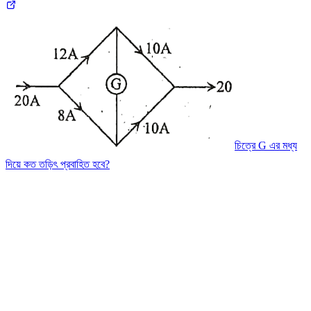
চিত্রে G এর মধ্য
দিয়ে কত তড়িৎ প্রবাহিত হবে?