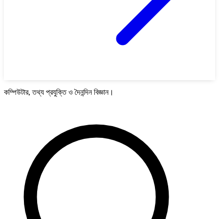
কম্পিউটার, তথ্য প্রযুক্তি ও দৈনন্দিন বিজ্ঞান।