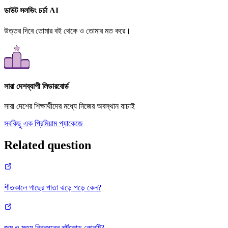
ডাউট সলভিং চর্চা AI
উত্তর দিবে তোমার বই থেকে ও তোমার মত করে।
সারা দেশব্যাপী লিডারবোর্ড
সারা দেশের শিক্ষার্থীদের মধ্যে নিজের অবস্থান যাচাই
সবকিছু এক প্রিমিয়াম প্যাকেজে
Related question
শীতকালে গাছের পাতা ঝড়ে পড়ে কেন?
জন্ম ও মৃত্যু নিবন্ধনের শর্টকোড কোনটি?