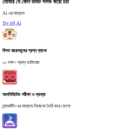
তোমার যে কোন ডাউট সলভ করো চর্চা
Ai এর মাধ্যমে
Try চর্চা Ai
বিগত বছরসমূহের প্রশ্ন ব্যাংক
১০ লক্ষ+ প্রশ্ন ডাটাবেজ
আনলিমিটেড পরীক্ষা ও ব্যাখ্যা
প্র্যাকটিস এর মাধ্যমে নিজেকে তৈরি করে ফেলো