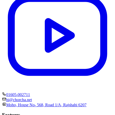
01605-002711
hi@chorcha.net
Moho, House No- 568, Road 1/A, Rajshahi 6207
Features