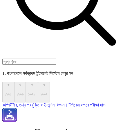
1. বাংলাদেশে সর্বপ্রথম ইন্টারনেট সিস্টেম চালুর সন-
ক
খ
গ
ঘ
১৯৯৫
১৯৯৬
১৯৭৮
১৯৯৭
কম্পিউটার, তথ্য প্রযুক্তি ও দৈনন্দিন বিজ্ঞান। টপিকের ওপরে পরীক্ষা দাও