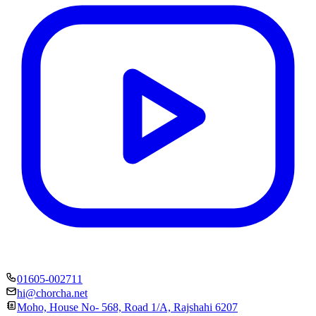
01605-002711
hi@chorcha.net
Moho, House No- 568, Road 1/A, Rajshahi 6207