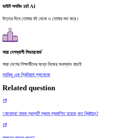
ডাউট সলভিং চর্চা AI
উত্তর দিবে তোমার বই থেকে ও তোমার মত করে।
সারা দেশব্যাপী লিডারবোর্ড
সারা দেশের শিক্ষার্থীদের মধ্যে নিজের অবস্থান যাচাই
সবকিছু এক প্রিমিয়াম প্যাকেজে
Related question
'বোধোদয়' নামক গ্রন্থটি প্রথম প্রকাশিত হয়েছে কত খ্রিষ্টাব্দে?
রামচন্দ্র কাদের পুত্র?