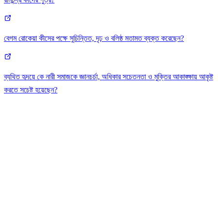
বেগম রোকেয়া কীসের পক্ষে সুচিন্তিত, দৃঢ় ও বলিষ্ঠ মতামত ব্যক্ত করেছেন?
ব্যথিত হৃদয়ে কে নারী সমাজকে জ্ঞানচর্চা, অধিকার সচেতনতা ও মুক্তির আকাঙ্ক্ষায় আকৃষ্ট
করতে সচেষ্ট হয়েছেন?