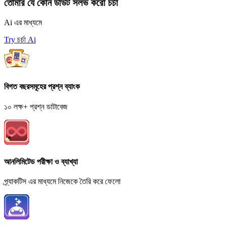
তোমার যে কোন ডাউট সলভ করো চর্চা
Ai এর মাধ্যমে
Try চর্চা Ai
বিগত বছরসমূহের প্রশ্ন ব্যাংক
১০ লক্ষ+ প্রশ্ন ডাটাবেজ
আনলিমিটেড পরীক্ষা ও ব্যাখ্যা
প্র্যাকটিস এর মাধ্যমে নিজেকে তৈরি করে ফেলো