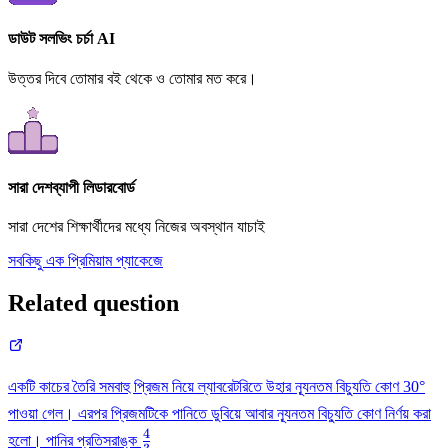
ডাউট সলভিং চর্চা AI
উত্তর দিবে তোমার বই থেকে ও তোমার মত করে।
সারা দেশব্যাপী লিডারবোর্ড
সারা দেশের শিক্ষার্থীদের মধ্যে নিজের অবস্থান যাচাই
সবকিছু এক প্রিমিয়াম প্যাকেজে
Related question
একটি কাচের তৈরি সমবাহু প্রিজম নিয়ে ল্যাবরেটরিতে উহার ন্যূনতম বিচ্যুতি কোণ 30°
পাওয়া গেল। এরপর প্রিজমটিকে পানিতে ডুবিয়ে আবার ন্যূনতম বিচ্যুতি কোণ নির্ণয় করা
4
\frac{4}
হলো। পানির প্রতিসরাঙ্ক