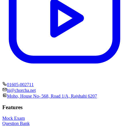
01605-002711
hi@chorcha.net
Moho, House No- 568, Road 1/A, Rajshahi 6207
Features
Mock Exam
Question Bank