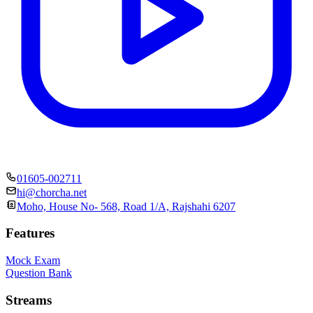
01605-002711
hi@chorcha.net
Moho, House No- 568, Road 1/A, Rajshahi 6207
Features
Mock Exam
Question Bank
Streams