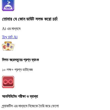
তোমার যে কোন ডাউট সলভ করো চর্চা
Ai এর মাধ্যমে
Try চর্চা Ai
বিগত বছরসমূহের প্রশ্ন ব্যাংক
১০ লক্ষ+ প্রশ্ন ডাটাবেজ
আনলিমিটেড পরীক্ষা ও ব্যাখ্যা
প্র্যাকটিস এর মাধ্যমে নিজেকে তৈরি করে ফেলো