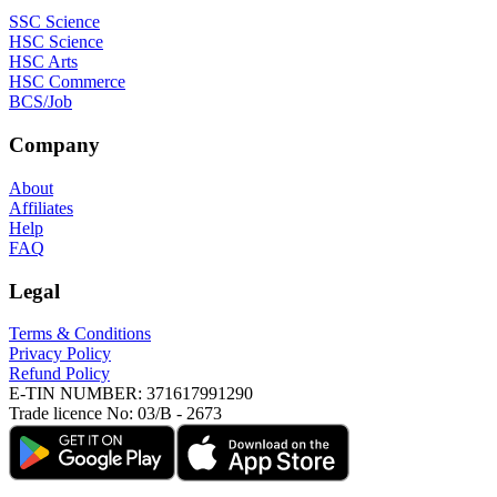
SSC Science
HSC Science
HSC Arts
HSC Commerce
BCS/Job
Company
About
Affiliates
Help
FAQ
Legal
Terms & Conditions
Privacy Policy
Refund Policy
E-TIN NUMBER:
371617991290
Trade licence No:
03/B - 2673