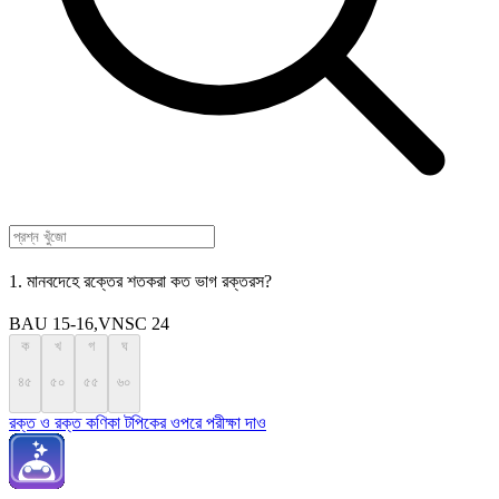
1. মানবদেহে রক্তের শতকরা কত ভাগ রক্তরস?
BAU 15-16,VNSC 24
ক
খ
গ
ঘ
৪৫
৫০
৫৫
৬০
রক্ত ও রক্ত কণিকা টপিকের ওপরে পরীক্ষা দাও