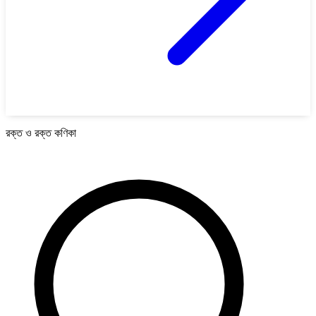
রক্ত ও রক্ত কণিকা