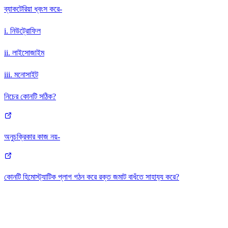
ব্যাকটেরিয়া ধ্বংস করে-
i. নিউট্রোফিল
ii. লাইসোজাইম
iii. মনোসাইট
নিচের কোনটি সঠিক?
অনুচক্রিকার কাজ নয়-
কোনটি হিমোস্ট্যাটিক প্লাগ গঠন করে রক্ত জমাট বাধঁতে সাহায‍্য করে?