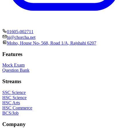
01605-002711
hi@chorcha.net
Moho, House No- 568, Road 1/A, Rajshahi 6207
Features
Mock Exam
Question Bank
Streams
SSC Science
HSC Science
HSC Arts
HSC Commerce
BCS/Job
Company